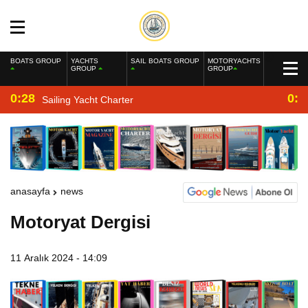
BOATS GROUP
YACHTS
SAIL BOATS GROUP
MOTORYACHTS
GROUP
GROUP
0:28
0:2
Sailing Yacht Charter
anasayfa
news
Motoryat Dergisi
11 Aralık 2024 - 14:09