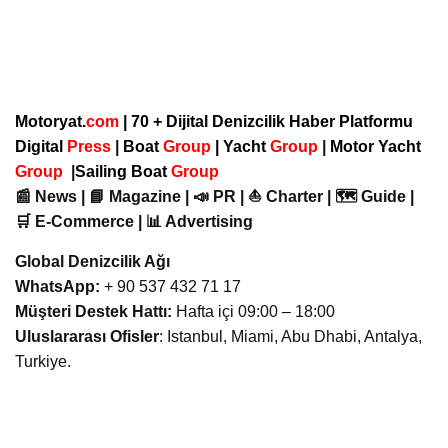
Motoryat.
com
| 70 + Dijital Denizcilik Haber Platformu
Digital
Press
|
Boat
Group
|
Yacht
Group
|
Motor Yacht
Group
|
Sailing Boat
Group
📰 News | 📘 Magazine | 📣 PR | ⛵ Charter | 🗺️ Guide |
🛒 E-Commerce | 📊 Advertising
Global Denizcilik Ağı
WhatsApp:
+ 90 537 432 71 17
Müşteri Destek Hattı:
Hafta içi 09:00 – 18:00
Uluslararası Ofisler
: Istanbul, Miami, Abu Dhabi, Antalya,
Turkiye.